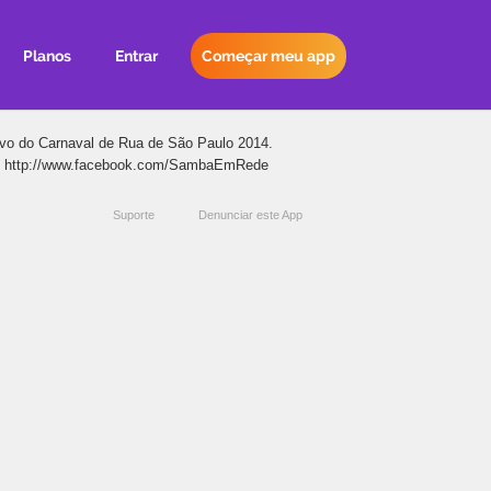
Planos
Entrar
Começar meu app
ivo do Carnaval de Rua de São Paulo 2014.
 http://www.facebook.com/SambaEmRede
Suporte
Denunciar este App