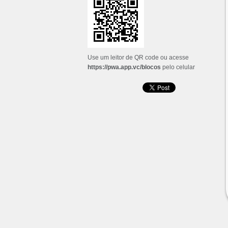
Use um leitor de QR code ou acesse
https://pwa.app.vc/blocos
pelo celular